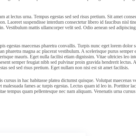
m at lectus urna. Tempus egestas sed sed risus pretium. Sit amet consecte
non. Laoreet suspendisse interdum consectetur libero id faucibus nisl ti
in. Vestibulum mattis ullamcorper velit sed. Odio aenean sed adipiscing d
pis egestas maecenas pharetra convallis. Turpis nunc eget lorem dolor s
an pharetra magna ac placerat vestibulum. A scelerisque purus semper eg
risque mauris. Eget nulla facilisi etiam dignissim. Vitae ultricies leo 
sent semper feugiat nibh sed pulvinar proin gravida hendrerit lectus. Amet
s sed sed risus pretium. Eget nullam non nisi est sit amet facilisis.
is cursus in hac habitasse platea dictumst quisque. Volutpat maecenas volu
et malesuada fames ac turpis egestas. Lectus quam id leo in. Porttitor l
vitae tempus quam pellentesque nec nam aliquam. Venenatis urna cursus 