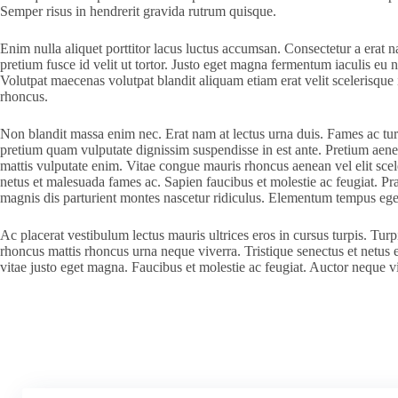
Semper risus in hendrerit gravida rutrum quisque.
Enim nulla aliquet porttitor lacus luctus accumsan. Consectetur a erat na
pretium fusce id velit ut tortor. Justo eget magna fermentum iaculis eu 
Volutpat maecenas volutpat blandit aliquam etiam erat velit scelerisque 
rhoncus.
Non blandit massa enim nec. Erat nam at lectus urna duis. Fames ac tur
pretium quam vulputate dignissim suspendisse in est ante. Pretium aene
mattis vulputate enim. Vitae congue mauris rhoncus aenean vel elit scele
netus et malesuada fames ac. Sapien faucibus et molestie ac feugiat. Prae
magnis dis parturient montes nascetur ridiculus. Elementum tempus egesta
Ac placerat vestibulum lectus mauris ultrices eros in cursus turpis. Turp
rhoncus mattis rhoncus urna neque viverra. Tristique senectus et netus 
vitae justo eget magna. Faucibus et molestie ac feugiat. Auctor neque 