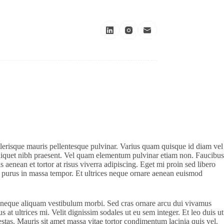
elerisque mauris pellentesque pulvinar. Varius quam quisque id diam vel
 aliquet nibh praesent. Vel quam elementum pulvinar etiam non. Faucibus
 aenean et tortor at risus viverra adipiscing. Eget mi proin sed libero
us purus in massa tempor. Et ultrices neque ornare aenean euismod
 id neque aliquam vestibulum morbi. Sed cras ornare arcu dui vivamus
at ultrices mi. Velit dignissim sodales ut eu sem integer. Et leo duis ut
estas. Mauris sit amet massa vitae tortor condimentum lacinia quis vel.