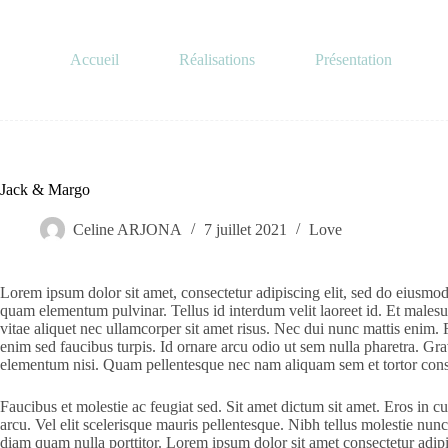
Passer
au
contenu
Accueil
Réalisations
Présentation
Jack & Margo
Celine ARJONA
7 juillet 2021
Love
Lorem ipsum dolor sit amet, consectetur adipiscing elit, sed do eiusmod
quam elementum pulvinar. Tellus id interdum velit laoreet id. Et males
vitae aliquet nec ullamcorper sit amet risus. Nec dui nunc mattis enim. F
enim sed faucibus turpis. Id ornare arcu odio ut sem nulla pharetra. Gr
elementum nisi. Quam pellentesque nec nam aliquam sem et tortor con
Faucibus et molestie ac feugiat sed. Sit amet dictum sit amet. Eros in c
arcu. Vel elit scelerisque mauris pellentesque. Nibh tellus molestie nun
diam quam nulla porttitor. Lorem ipsum dolor sit amet consectetur adipis