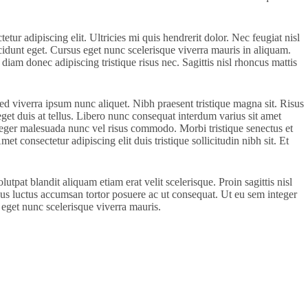
tur adipiscing elit. Ultricies mi quis hendrerit dolor. Nec feugiat nisl
ncidunt eget. Cursus eget nunc scelerisque viverra mauris in aliquam.
iam donec adipiscing tristique risus nec. Sagittis nisl rhoncus mattis
ed viverra ipsum nunc aliquet. Nibh praesent tristique magna sit. Risus
et duis at tellus. Libero nunc consequat interdum varius sit amet
integer malesuada nunc vel risus commodo. Morbi tristique senectus et
 consectetur adipiscing elit duis tristique sollicitudin nibh sit. Et
tpat blandit aliquam etiam erat velit scelerisque. Proin sagittis nisl
acus luctus accumsan tortor posuere ac ut consequat. Ut eu sem integer
eget nunc scelerisque viverra mauris.