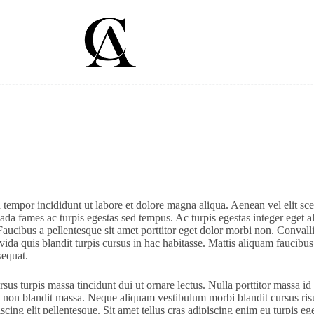
 tempor incididunt ut labore et dolore magna aliqua. Aenean vel elit sc
uada fames ac turpis egestas sed tempus. Ac turpis egestas integer eget
aucibus a pellentesque sit amet porttitor eget dolor morbi non. Convallis
avida quis blandit turpis cursus in hac habitasse. Mattis aliquam faucib
sequat.
ursus turpis massa tincidunt dui ut ornare lectus. Nulla porttitor massa
c non blandit massa. Neque aliquam vestibulum morbi blandit cursus risus 
cing elit pellentesque. Sit amet tellus cras adipiscing enim eu turpis eg